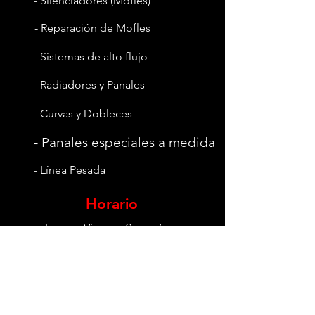
- Silenciadores (Mofles)
- Reparación de Mofles
- Sistemas de alto flujo
- Radiadores y Panales
- Curvas y Dobleces
- Panales especiales a medida
- Línea Pesada
Horario
Lunes - Viernes: 9am - 7pm
Sábado: 9am - 2pm
Domingo: Cerrado
Ver Ubicación
Preguntas Frecuentes