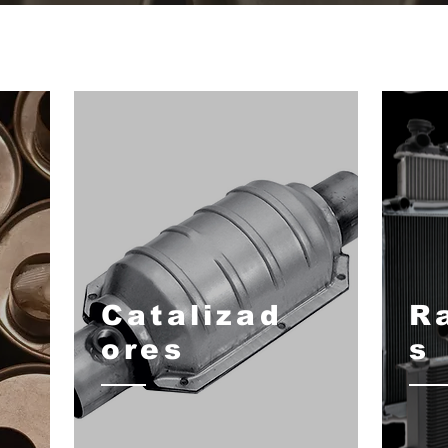
Catalizad
R
ores
s