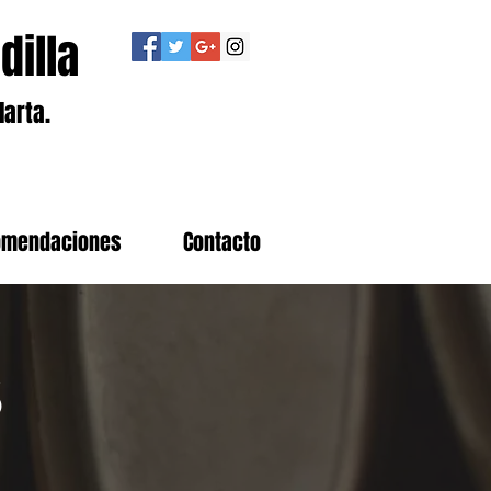
dilla
larta.
omendaciones
Contacto
s