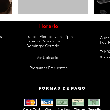
Horario
Lunes - Viernes: 9am - 7pm
da
Cuba 
Sábado: 9am - 2pm
Puerto
Domingo: Cerrado
Tel:
3
marco
Ver Ubicación
Preguntas Frecuentes
Formas de pago
MasterCard Visa Efectivo Cheque Deposito