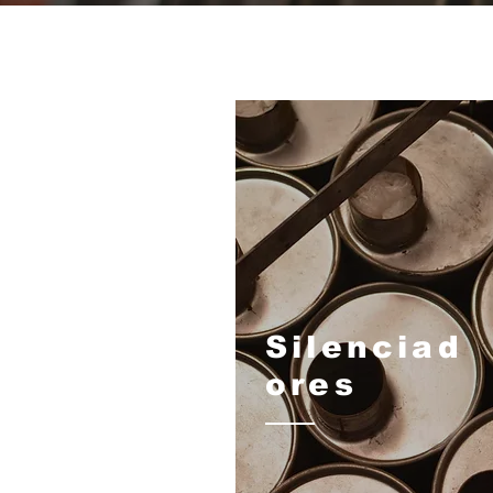
Silenciad
ores